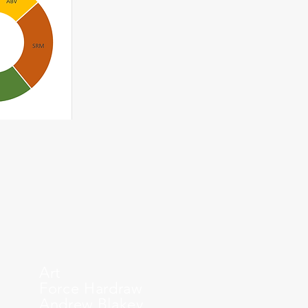
Art
Force Hardraw
Andrew Blakey