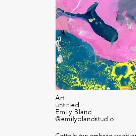
Art
untitled
Emily Bland
@emilyblandstudio
Cette bière ambrée traditio