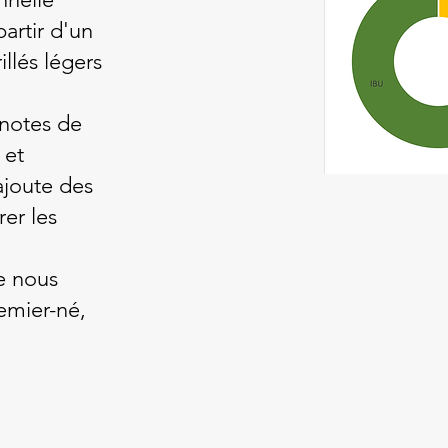
partir d'un
llés légers
 notes de
 et
ajoute des
er les
e nous
remier-né,