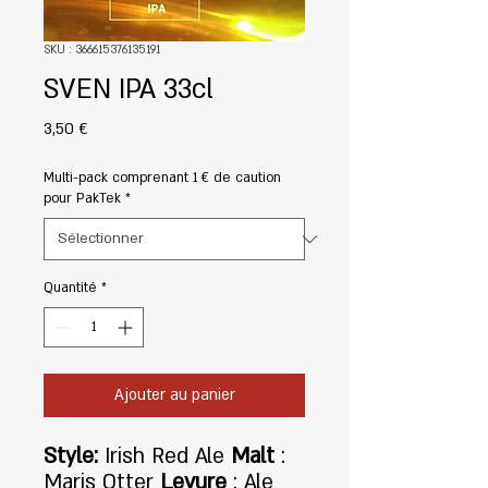
SKU : 366615376135191
SVEN IPA 33cl
Prix
3,50 €
Multi-pack comprenant 1 € de caution
pour PakTek
*
Quantité
*
Ajouter au panier
Style:
Irish Red Ale
Malt
:
Maris Otter
Levure
: Ale